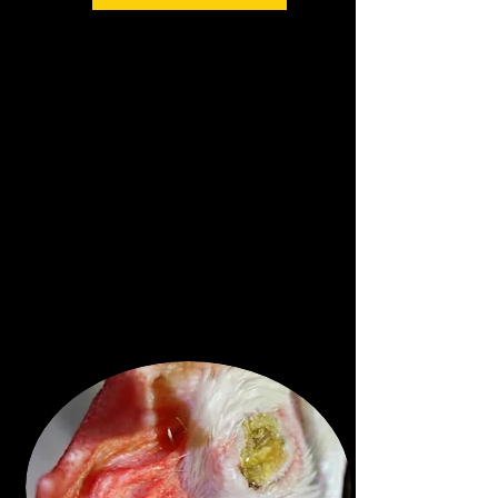
Millones de gallinas son obligadas a
vivir en un espacio más pequeño
que una hoja de papel A4, esto les
limita comportamientos tan básicos
como anidarse o estirar sus alas.
Además, para evitar que se picoteen
entre sí, los productores cercenan
sus picos sin ningún tipo de
anestesia.