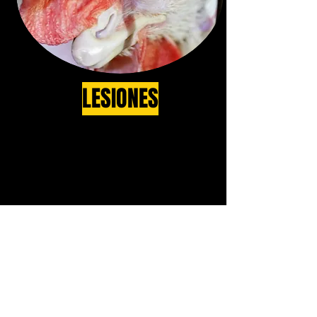
LESIONES
Al estar tan limitadas en sus
movimientos, es muy común que
gallinas víctimas de este sistema
presenten osteoporosis, y fracturas
a raíz de esta misma. Además, la
mayoría de ellas pierde sus plumas,
dejando su piel desprotegida.