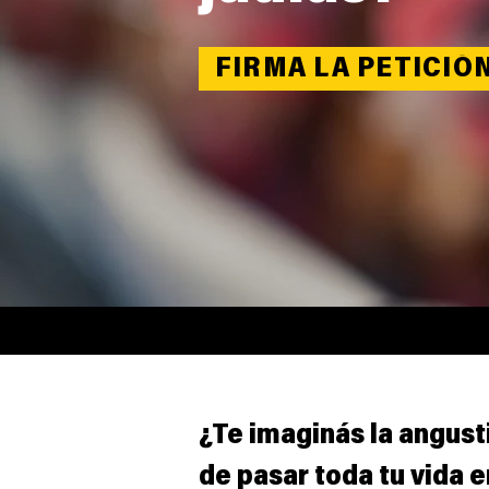
BRAND,
FIRMA LA PETICIÓ
commit to
caged hen
¿Te imaginás la angusti
de pasar toda tu vida e