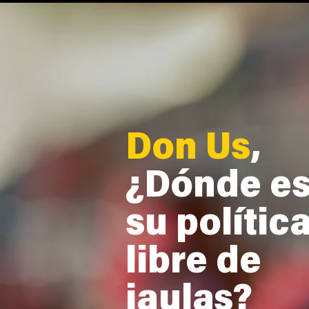
Don Us
,
¿Dónde es
su polític
libre de
jaulas?