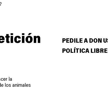
d?
etición
PEDILE A DON U
POLÍTICA LIBRE
cer la
de los animales