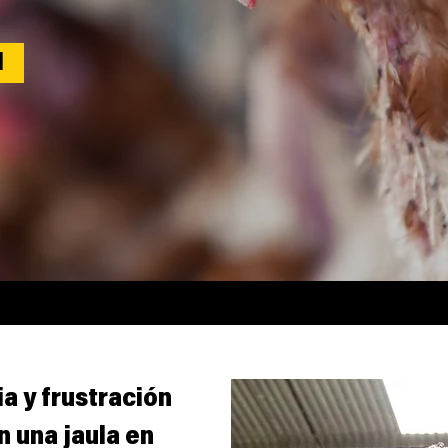
N
 stop using
s’ eggs
a y frustración
n una jaula en