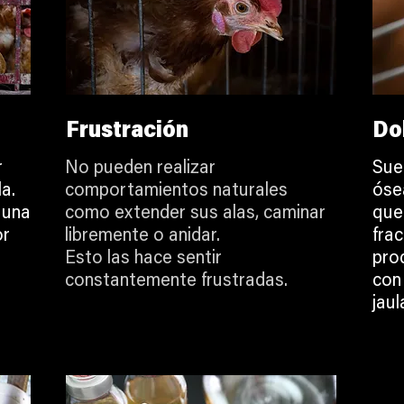
Frustración
Do
r
No pueden realizar
Sue
a.
comportamientos naturales
óse
 una
como extender sus alas, caminar
que
or
libremente o anidar.
fra
a
Esto las hace sentir
pro
constantemente frustradas.
con 
jaul