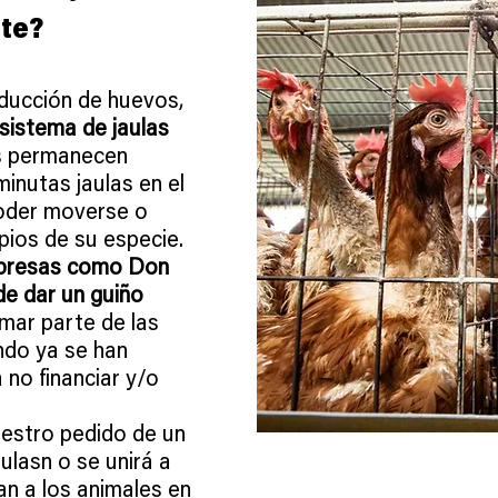
te?
oducción de huevos,
sistema de jaulas
as permanecen
minutas jaulas en el
poder moverse o
ios de su especie.
mpresas como Don
de dar un guiño
rmar parte de las
ndo ya se han
no financiar y/o
uestro pedido de un
ulasn o se unirá a
n a los animales en